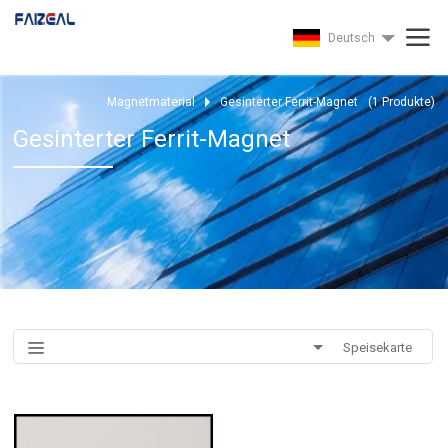
Deutsch
Magnetmaterial
Gesinterter Ferrit-Magnet
(
1
Produkte)
Gesinterter Ferrit-Magnet
Speisekarte