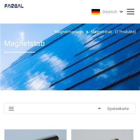
Deutsch
Magnetmontage
Magnetstab
(
2
Produkte)
Magnetstab
Speisekarte